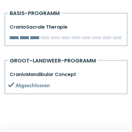
Kiefergelenkkurse
BASIS-PROGRAMM
CranioSacrale Ausbildung
CranioSacrale Therapie
Human Reset Week
Kursorte mit Kursangeboten
GROOT-LANDWEER-PROGRAMM
CranioMandibular Concept
Abgeschlossen