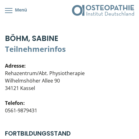
Menü
Kursübersicht
Kursorte mit Kursangeboten
Lehr- & Management-Team
BÖHM, SABINE
Cranial/Neurale Osteopathie
Bonus-Programm
Teilnehmerliste
Teilnehmerinfos
Parietale Osteopathie
Veranstaltungsticket DB
Stellenbörse
Adresse:
Viszerale Osteopathie
Wissenswertes
Soziales Engagement
Rehazentrum/Abt. Physiotherapie
Wilhelmshöher Allee 90
Klinische & Praktische Kurse
34121 Kassel
Prüfung & Zertifikation
Telefon:
0561-9879431
Live Online-Kurse
Postgraduate- & Spezialkurse
FORTBILDUNGSSTAND