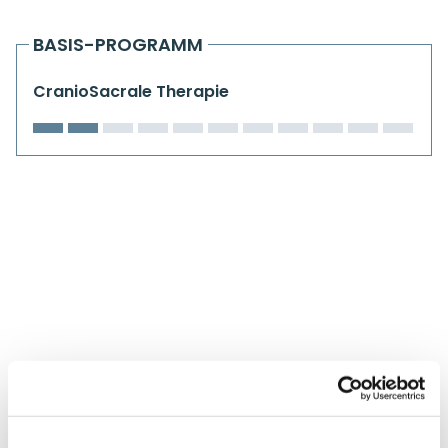
Kiefergelenkkurse
BASIS-PROGRAMM
CranioSacrale Ausbildung
CranioSacrale Therapie
Human Reset Week
Kursorte mit Kursangeboten