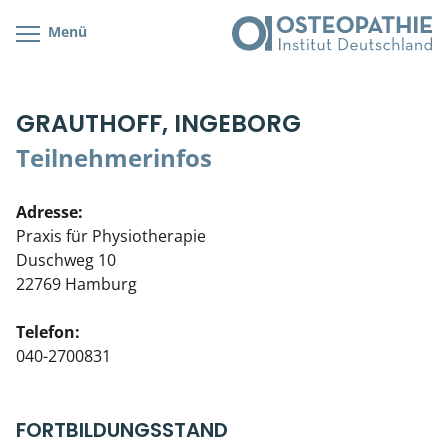
Menü
Kursübersicht
Kursorte mit Kursangeboten
Lehr- & Management-Team
GRAUTHOFF, INGEBORG
Cranial/Neurale Osteopathie
Bonus-Programm
Teilnehmerliste
Teilnehmerinfos
Parietale Osteopathie
Veranstaltungsticket DB
Stellenbörse
Adresse:
Viszerale Osteopathie
Wissenswertes
Soziales Engagement
Praxis für Physiotherapie
Duschweg 10
Klinische & Praktische Kurse
22769 Hamburg
Prüfung & Zertifikation
Telefon:
040-2700831
Live Online-Kurse
Postgraduate- & Spezialkurse
FORTBILDUNGSSTAND