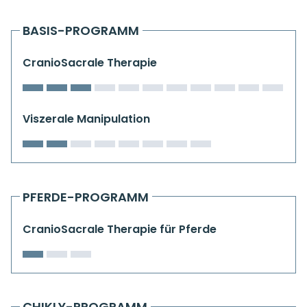
Kiefergelenkkurse
BASIS-PROGRAMM
CranioSacrale Ausbildung
CranioSacrale Therapie
Human Reset Week
Kursorte mit Kursangeboten
Viszerale Manipulation
PFERDE-PROGRAMM
CranioSacrale Therapie für Pferde
CHIKLY-PROGRAMM