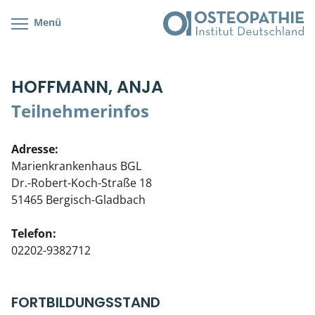
Menü
Kursübersicht
Kursorte mit Kursangeboten
Lehr- & Management-Team
HOFFMANN, ANJA
Cranial/Neurale Osteopathie
Bonus-Programm
Teilnehmerliste
Teilnehmerinfos
Parietale Osteopathie
Veranstaltungsticket DB
Stellenbörse
Adresse:
Viszerale Osteopathie
Wissenswertes
Soziales Engagement
Marienkrankenhaus BGL
Dr.-Robert-Koch-Straße 18
Klinische & Praktische Kurse
51465 Bergisch-Gladbach
Prüfung & Zertifikation
Telefon:
02202-9382712
Live Online-Kurse
Postgraduate- & Spezialkurse
FORTBILDUNGSSTAND