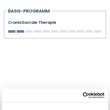
Kiefergelenkkurse
BASIS-PROGRAMM
CranioSacrale Ausbildung
CranioSacrale Therapie
Human Reset Week
Kursorte mit Kursangeboten