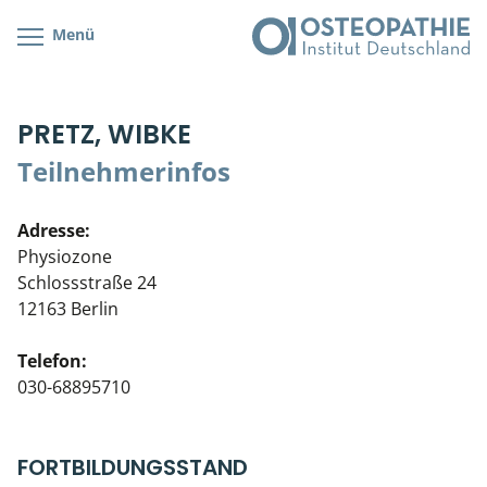
Menü
Kursübersicht
Kursorte mit Kursangeboten
Lehr- & Management-Team
PRETZ, WIBKE
Cranial/Neurale Osteopathie
Bonus-Programm
Teilnehmerliste
Teilnehmerinfos
Parietale Osteopathie
Veranstaltungsticket DB
Stellenbörse
Adresse:
Viszerale Osteopathie
Wissenswertes
Soziales Engagement
Physiozone
Schlossstraße 24
Klinische & Praktische Kurse
12163 Berlin
Prüfung & Zertifikation
Telefon:
030-68895710
Live Online-Kurse
Postgraduate- & Spezialkurse
FORTBILDUNGSSTAND