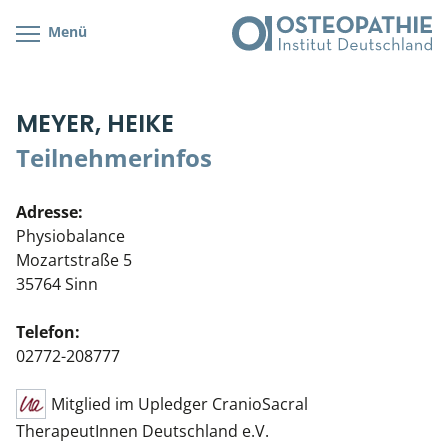
Menü
Kursübersicht
Kursorte mit Kursangeboten
Lehr- & Management-Team
MEYER, HEIKE
Cranial/Neurale Osteopathie
Bonus-Programm
Teilnehmerliste
Teilnehmerinfos
Parietale Osteopathie
Veranstaltungsticket DB
Stellenbörse
Adresse:
Viszerale Osteopathie
Wissenswertes
Soziales Engagement
Physiobalance
Mozartstraße 5
Klinische & Praktische Kurse
35764 Sinn
Prüfung & Zertifikation
Telefon:
02772-208777
Live Online-Kurse
Mitglied im Upledger CranioSacral
Postgraduate- & Spezialkurse
TherapeutInnen Deutschland e.V.