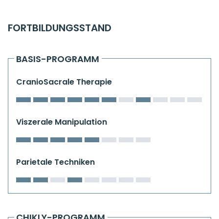
Kiefergelenkkurse
FORTBILDUNGSSTAND
CranioSacrale Ausbildung
Human Reset Week
BASIS-PROGRAMM
Kursorte mit Kursangeboten
CranioSacrale Therapie
Viszerale Manipulation
Parietale Techniken
CHIKLY-PROGRAMM