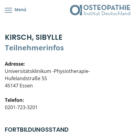
Menü
Kursübersicht
Kursorte mit Kursangeboten
Lehr- & Management-Team
KIRSCH, SIBYLLE
Cranial/Neurale Osteopathie
Bonus-Programm
Teilnehmerliste
Teilnehmerinfos
Parietale Osteopathie
Veranstaltungsticket DB
Stellenbörse
Adresse:
Viszerale Osteopathie
Wissenswertes
Soziales Engagement
Universitätsklinikum -Physiotherapie-
Hufelandstraße 55
Klinische & Praktische Kurse
45147 Essen
Prüfung & Zertifikation
Telefon:
0201-723-3201
Live Online-Kurse
Postgraduate- & Spezialkurse
FORTBILDUNGSSTAND