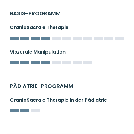
Kiefergelenkkurse
BASIS-PROGRAMM
CranioSacrale Ausbildung
CranioSacrale Therapie
Human Reset Week
Kursorte mit Kursangeboten
Viszerale Manipulation
PÄDIATRIE-PROGRAMM
CranioSacrale Therapie in der Pädiatrie