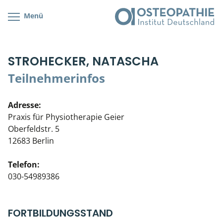
Menü
Kursübersicht
Kursorte mit Kursangeboten
Lehr- & Management-Team
STROHECKER, NATASCHA
Cranial/Neurale Osteopathie
Bonus-Programm
Teilnehmerliste
Teilnehmerinfos
Parietale Osteopathie
Veranstaltungsticket DB
Stellenbörse
Adresse:
Viszerale Osteopathie
Wissenswertes
Soziales Engagement
Praxis für Physiotherapie Geier
Oberfeldstr. 5
Klinische & Praktische Kurse
12683 Berlin
Prüfung & Zertifikation
Telefon:
030-54989386
Live Online-Kurse
Postgraduate- & Spezialkurse
FORTBILDUNGSSTAND