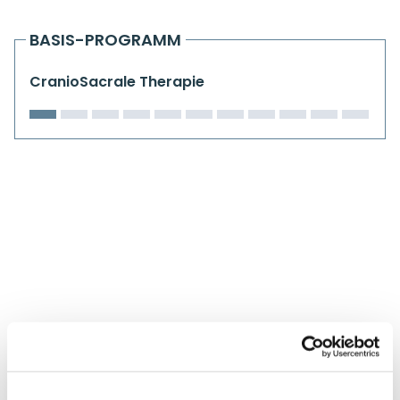
Kiefergelenkkurse
BASIS-PROGRAMM
CranioSacrale Ausbildung
CranioSacrale Therapie
Human Reset Week
Kursorte mit Kursangeboten