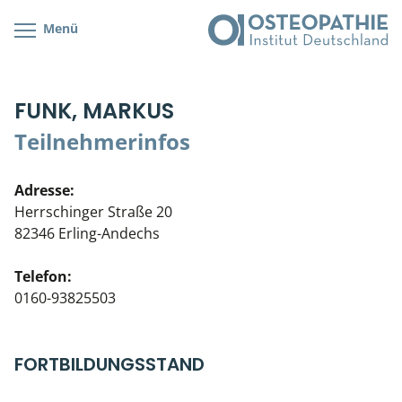
Menü
Kursübersicht
Kursorte mit Kursangeboten
Lehr- & Management-Team
FUNK, MARKUS
Cranial/Neurale Osteopathie
Bonus-Programm
Teilnehmerliste
Teilnehmerinfos
Parietale Osteopathie
Veranstaltungsticket DB
Stellenbörse
Adresse:
Viszerale Osteopathie
Wissenswertes
Soziales Engagement
Herrschinger Straße 20
82346 Erling-Andechs
Klinische & Praktische Kurse
Telefon:
Prüfung & Zertifikation
0160-93825503
Live Online-Kurse
FORTBILDUNGSSTAND
Postgraduate- & Spezialkurse