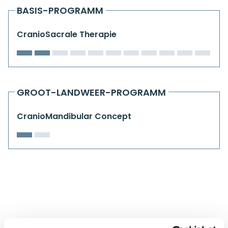
Kiefergelenkkurse
BASIS-PROGRAMM
CranioSacrale Ausbildung
CranioSacrale Therapie
Human Reset Week
Kursorte mit Kursangeboten
GROOT-LANDWEER-PROGRAMM
CranioMandibular Concept