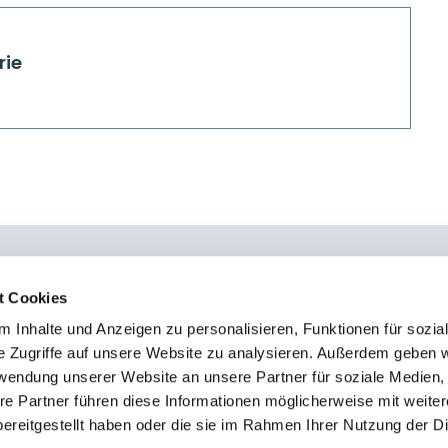
rie
t Cookies
 Inhalte und Anzeigen zu personalisieren, Funktionen für sozia
0451 - 4 79 95 0
Kon
e Zugriffe auf unsere Website zu analysieren. Außerdem geben w
info@osteopathie-institut-deutschland.de
Sto
rwendung unserer Website an unsere Partner für soziale Medien
Imp
re Partner führen diese Informationen möglicherweise mit weite
ereitgestellt haben oder die sie im Rahmen Ihrer Nutzung der D
Dat