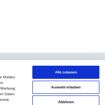
Alle zulassen
le Medien
takt
ir
rno- und Teilnahmebedingungen
Auswahl erlauben
, Werbung
ressum
ren Daten
ienste
enschutz
Ablehnen