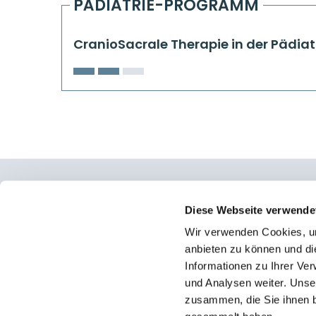
PÄDIATRIE-PROGRAMM
CranioSacrale Therapie in der Pädiat
Osteopathie Institut Deutschland
Diese Webseite verwende
Wir verwenden Cookies, um
Konrad-Adenauer-Straße 6
anbieten zu können und di
23558 Lübeck
Informationen zu Ihrer Ve
und Analysen weiter. Unse
Facebook
zusammen, die Sie ihnen b
Instagram