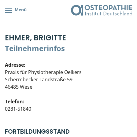
Menü
Kursübersicht
Kursorte mit Kursangeboten
Lehr- & Management-Team
EHMER, BRIGITTE
Cranial/Neurale Osteopathie
Bonus-Programm
Teilnehmerliste
Teilnehmerinfos
Parietale Osteopathie
Veranstaltungsticket DB
Stellenbörse
Adresse:
Viszerale Osteopathie
Wissenswertes
Soziales Engagement
Praxis für Physiotherapie Oelkers
Schermbecker Landstraße 59
Klinische & Praktische Kurse
46485 Wesel
Prüfung & Zertifikation
Telefon:
0281-51840
Live Online-Kurse
Postgraduate- & Spezialkurse
FORTBILDUNGSSTAND