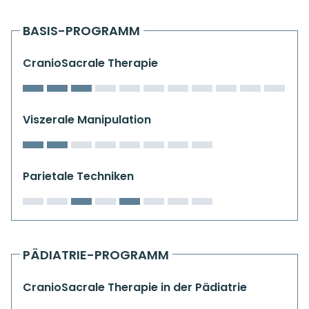
Kiefergelenkkurse
BASIS-PROGRAMM
CranioSacrale Ausbildung
CranioSacrale Therapie
Human Reset Week
Kursorte mit Kursangeboten
Viszerale Manipulation
Parietale Techniken
PÄDIATRIE-PROGRAMM
CranioSacrale Therapie in der Pädiatrie