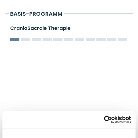
Kiefergelenkkurse
BASIS-PROGRAMM
CranioSacrale Ausbildung
CranioSacrale Therapie
Human Reset Week
Kursorte mit Kursangeboten