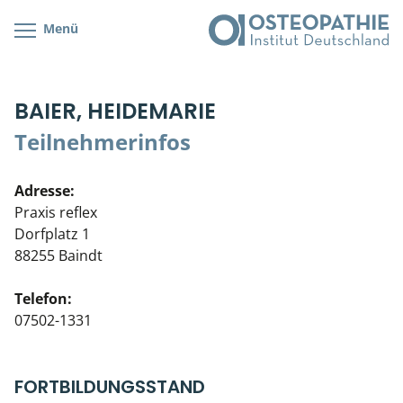
Menü
Kursübersicht
Kursorte mit Kursangeboten
Lehr- & Management-Team
BAIER, HEIDEMARIE
Cranial/Neurale Osteopathie
Bonus-Programm
Teilnehmerliste
Teilnehmerinfos
Parietale Osteopathie
Veranstaltungsticket DB
Stellenbörse
Adresse:
Viszerale Osteopathie
Wissenswertes
Soziales Engagement
Praxis reflex
Dorfplatz 1
Klinische & Praktische Kurse
88255 Baindt
Prüfung & Zertifikation
Telefon:
07502-1331
Live Online-Kurse
Postgraduate- & Spezialkurse
FORTBILDUNGSSTAND