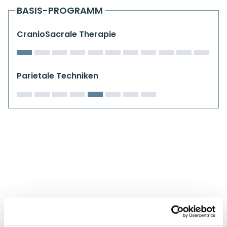
Kiefergelenkkurse
BASIS-PROGRAMM
CranioSacrale Ausbildung
CranioSacrale Therapie
Human Reset Week
Parietale Techniken
Kursorte mit Kursangeboten