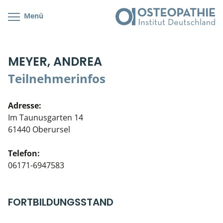
Menü
Kursübersicht
Kursorte mit Kursangeboten
Lehr- & Management-Team
MEYER, ANDREA
Cranial/Neurale Osteopathie
Bonus-Programm
Teilnehmerliste
Teilnehmerinfos
Parietale Osteopathie
Veranstaltungsticket DB
Stellenbörse
Adresse:
Viszerale Osteopathie
Wissenswertes
Soziales Engagement
Im Taunusgarten 14
61440 Oberursel
Klinische & Praktische Kurse
Telefon:
Prüfung & Zertifikation
06171-6947583
Live Online-Kurse
FORTBILDUNGSSTAND
Postgraduate- & Spezialkurse