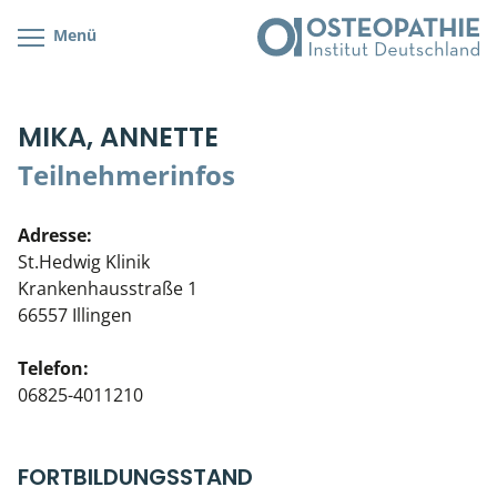
Menü
Kursübersicht
Kursorte mit Kursangeboten
Lehr- & Management-Team
MIKA, ANNETTE
Cranial/Neurale Osteopathie
Bonus-Programm
Teilnehmerliste
Teilnehmerinfos
Parietale Osteopathie
Veranstaltungsticket DB
Stellenbörse
Adresse:
Viszerale Osteopathie
Wissenswertes
Soziales Engagement
St.Hedwig Klinik
Krankenhausstraße 1
Klinische & Praktische Kurse
66557 Illingen
Prüfung & Zertifikation
Telefon:
06825-4011210
Live Online-Kurse
Postgraduate- & Spezialkurse
FORTBILDUNGSSTAND