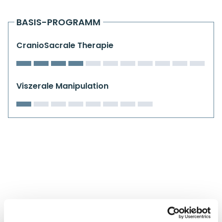
Kiefergelenkkurse
BASIS-PROGRAMM
CranioSacrale Ausbildung
CranioSacrale Therapie
Human Reset Week
Kursorte mit Kursangeboten
Viszerale Manipulation