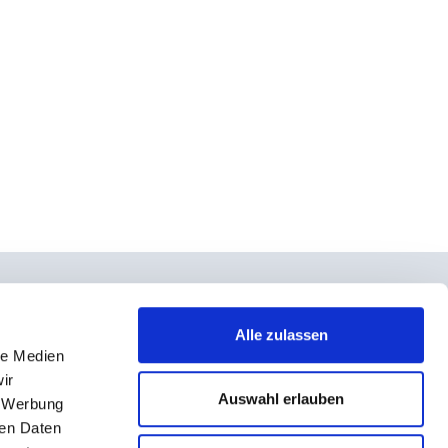
Alle zulassen
le Medien
takt
ir
rno- und Teilnahmebedingungen
Auswahl erlauben
, Werbung
ressum
ren Daten