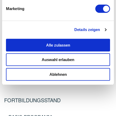
Marketing
GREWE, SABINE
Teilnehmerinfos
Details zeigen
Adresse:
Alle zulassen
Physiotherapie
Bötenberger Heerstraße 42
Auswahl erlauben
31609 Balge-Dolldorf
Telefon:
Ablehnen
05022-94031
FORTBILDUNGSSTAND