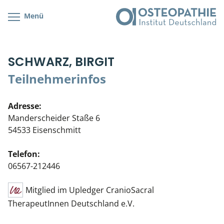
Menü
Kursübersicht
Kursorte mit Kursangeboten
Lehr- & Management-Team
SCHWARZ, BIRGIT
Cranial/Neurale Osteopathie
Bonus-Programm
Teilnehmerliste
Teilnehmerinfos
Parietale Osteopathie
Veranstaltungsticket DB
Stellenbörse
Adresse:
Viszerale Osteopathie
Wissenswertes
Soziales Engagement
Manderscheider Staße 6
54533 Eisenschmitt
Klinische & Praktische Kurse
Telefon:
Prüfung & Zertifikation
06567-212446
Live Online-Kurse
Mitglied im Upledger CranioSacral
TherapeutInnen Deutschland e.V.
Postgraduate- & Spezialkurse