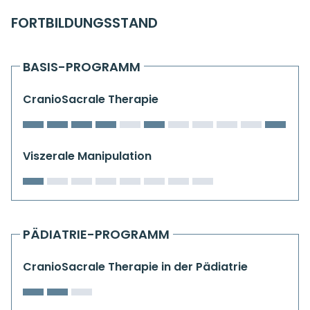
Kiefergelenkkurse
FORTBILDUNGSSTAND
CranioSacrale Ausbildung
BASIS-PROGRAMM
Human Reset Week
CranioSacrale Therapie
Kursorte mit Kursangeboten
Viszerale Manipulation
PÄDIATRIE-PROGRAMM
CranioSacrale Therapie in der Pädiatrie