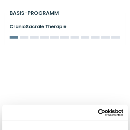
Kiefergelenkkurse
BASIS-PROGRAMM
CranioSacrale Ausbildung
CranioSacrale Therapie
Human Reset Week
Kursorte mit Kursangeboten