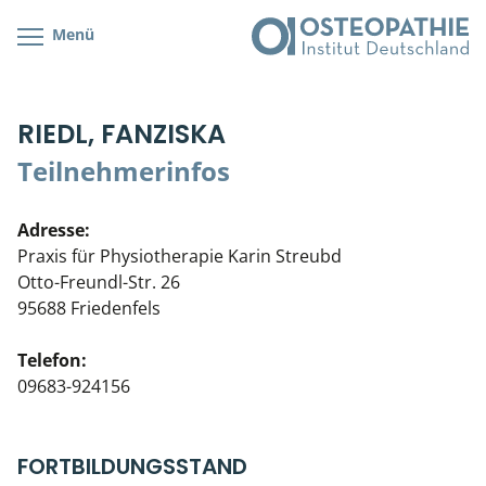
Menü
Kursübersicht
Kursorte mit Kursangeboten
Lehr- & Management-Team
RIEDL, FANZISKA
Cranial/Neurale Osteopathie
Bonus-Programm
Teilnehmerliste
Teilnehmerinfos
Parietale Osteopathie
Veranstaltungsticket DB
Stellenbörse
Adresse:
Viszerale Osteopathie
Wissenswertes
Soziales Engagement
Praxis für Physiotherapie Karin Streubd
Otto-Freundl-Str. 26
Klinische & Praktische Kurse
95688 Friedenfels
Prüfung & Zertifikation
Telefon:
09683-924156
Live Online-Kurse
Postgraduate- & Spezialkurse
FORTBILDUNGSSTAND