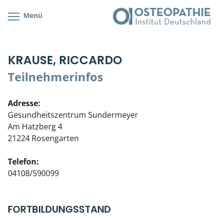
Menü
Kursübersicht
Kursorte mit Kursangeboten
Lehr- & Management-Team
KRAUSE, RICCARDO
Cranial/Neurale Osteopathie
Bonus-Programm
Teilnehmerliste
Teilnehmerinfos
Parietale Osteopathie
Veranstaltungsticket DB
Stellenbörse
Adresse:
Viszerale Osteopathie
Wissenswertes
Soziales Engagement
Gesundheitszentrum Sundermeyer
Am Hatzberg 4
Klinische & Praktische Kurse
21224 Rosengarten
Prüfung & Zertifikation
Telefon:
04108/590099
Live Online-Kurse
Postgraduate- & Spezialkurse
FORTBILDUNGSSTAND