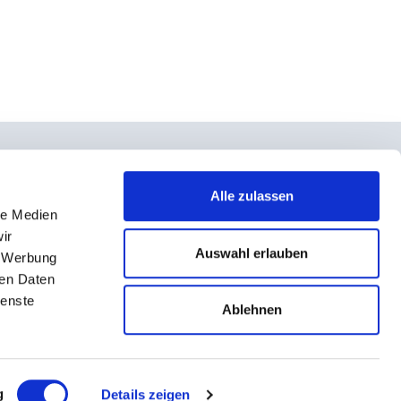
Alle zulassen
le Medien
takt
ir
rno- und Teilnahmebedingungen
Auswahl erlauben
, Werbung
ressum
ren Daten
ienste
enschutz
Ablehnen
g
Details zeigen