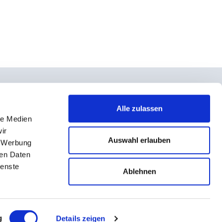
Alle zulassen
le Medien
takt
ir
rno- und Teilnahmebedingungen
Auswahl erlauben
, Werbung
ressum
ren Daten
ienste
enschutz
Ablehnen
g
Details zeigen