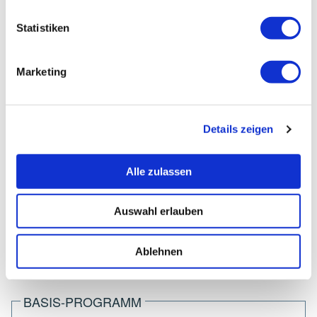
Statistiken
WEISS, MARION
Marketing
Teilnehmerinfos
Adresse:
Details zeigen
Karlsruhe 30
76532 Baden-Baden
Alle zulassen
Telefon:
07222-362194
Auswahl erlauben
Ablehnen
FORTBILDUNGSSTAND
BASIS-PROGRAMM