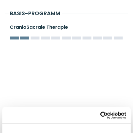
Kiefergelenkkurse
BASIS-PROGRAMM
CranioSacrale Ausbildung
CranioSacrale Therapie
Human Reset Week
Kursorte mit Kursangeboten