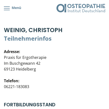
Menü
Kursübersicht
Kursorte mit Kursangeboten
Lehr- & Management-Team
WEINIG, CHRISTOPH
Cranial/Neurale Osteopathie
Bonus-Programm
Teilnehmerliste
Teilnehmerinfos
Parietale Osteopathie
Veranstaltungsticket DB
Stellenbörse
Adresse:
Viszerale Osteopathie
Wissenswertes
Soziales Engagement
Praxis für Ergotherapie
Im Buschgewann 42
Klinische & Praktische Kurse
69123 Heidelberg
Prüfung & Zertifikation
Telefon:
06221-183083
Live Online-Kurse
Postgraduate- & Spezialkurse
FORTBILDUNGSSTAND