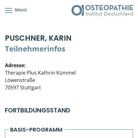
Menü
Kursübersicht
Kursorte mit Kursangeboten
Lehr- & Management-Team
PUSCHNER, KARIN
Cranial/Neurale Osteopathie
Bonus-Programm
Teilnehmerliste
Teilnehmerinfos
Parietale Osteopathie
Veranstaltungsticket DB
Stellenbörse
Adresse:
Viszerale Osteopathie
Wissenswertes
Soziales Engagement
Therapie Plus Kathrin Kümmel
Löwenstraße
Klinische & Praktische Kurse
70597 Stuttgart
Prüfung & Zertifikation
FORTBILDUNGSSTAND
Live Online-Kurse
Postgraduate- & Spezialkurse
BASIS-PROGRAMM