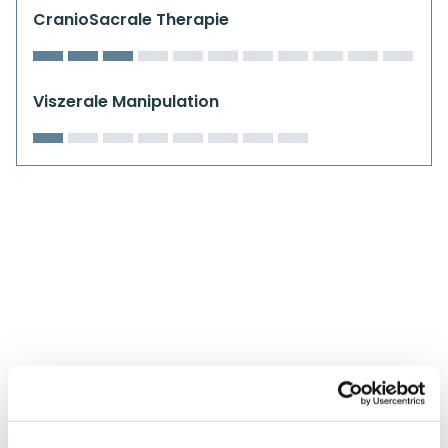
Kiefergelenkkurse
CranioSacrale Therapie
CranioSacrale Ausbildung
Viszerale Manipulation
Human Reset Week
Kursorte mit Kursangeboten