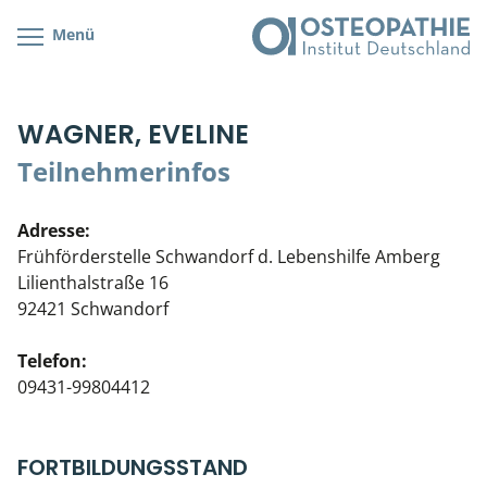
Menü
Kursübersicht
Kursorte mit Kursangeboten
Lehr- & Management-Team
WAGNER, EVELINE
Cranial/Neurale Osteopathie
Bonus-Programm
Teilnehmerliste
Teilnehmerinfos
Parietale Osteopathie
Veranstaltungsticket DB
Stellenbörse
Adresse:
Viszerale Osteopathie
Wissenswertes
Soziales Engagement
Frühförderstelle Schwandorf d. Lebenshilfe Amberg
Lilienthalstraße 16
Klinische & Praktische Kurse
92421 Schwandorf
Prüfung & Zertifikation
Telefon:
09431-99804412
Live Online-Kurse
Postgraduate- & Spezialkurse
FORTBILDUNGSSTAND