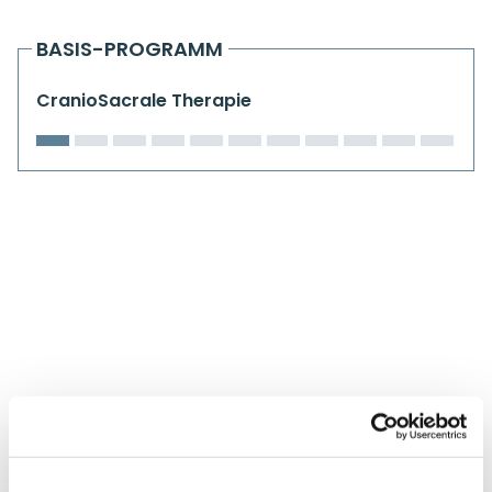
Kiefergelenkkurse
BASIS-PROGRAMM
CranioSacrale Ausbildung
CranioSacrale Therapie
Human Reset Week
Kursorte mit Kursangeboten