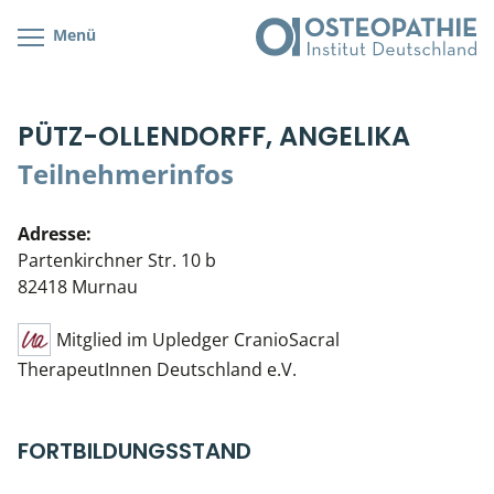
Menü
Kursübersicht
Kursorte mit Kursangeboten
Lehr- & Management-Team
PÜTZ-OLLENDORFF, ANGELIKA
Cranial/Neurale Osteopathie
Bonus-Programm
Teilnehmerliste
Teilnehmerinfos
Parietale Osteopathie
Veranstaltungsticket DB
Stellenbörse
Adresse:
Viszerale Osteopathie
Wissenswertes
Soziales Engagement
Partenkirchner Str. 10 b
82418 Murnau
Klinische & Praktische Kurse
Mitglied im Upledger CranioSacral
Prüfung & Zertifikation
TherapeutInnen Deutschland e.V.
Live Online-Kurse
FORTBILDUNGSSTAND
Postgraduate- & Spezialkurse