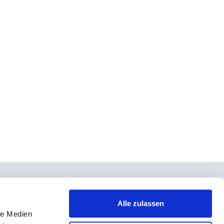
Alle zulassen
le Medien
takt