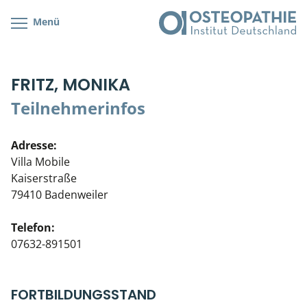
Menü
Kursübersicht
Kursorte mit Kursangeboten
Lehr- & Management-Team
FRITZ, MONIKA
Cranial/Neurale Osteopathie
Bonus-Programm
Teilnehmerliste
Teilnehmerinfos
Parietale Osteopathie
Veranstaltungsticket DB
Stellenbörse
Adresse:
Viszerale Osteopathie
Wissenswertes
Soziales Engagement
Villa Mobile
Kaiserstraße
Klinische & Praktische Kurse
79410 Badenweiler
Prüfung & Zertifikation
Telefon:
07632-891501
Live Online-Kurse
Postgraduate- & Spezialkurse
FORTBILDUNGSSTAND