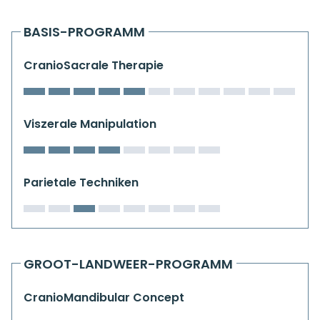
Kiefergelenkkurse
BASIS-PROGRAMM
CranioSacrale Ausbildung
CranioSacrale Therapie
Human Reset Week
Kursorte mit Kursangeboten
Viszerale Manipulation
Parietale Techniken
GROOT-LANDWEER-PROGRAMM
CranioMandibular Concept