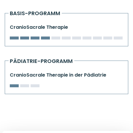
Kiefergelenkkurse
BASIS-PROGRAMM
CranioSacrale Ausbildung
CranioSacrale Therapie
Human Reset Week
Kursorte mit Kursangeboten
PÄDIATRIE-PROGRAMM
CranioSacrale Therapie in der Pädiatrie