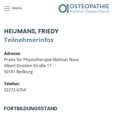
Menü
Kursübersicht
Kursorte mit Kursangeboten
Lehr- & Management-Team
HEIJMANS, FRIEDY
Cranial/Neurale Osteopathie
Bonus-Programm
Teilnehmerliste
Teilnehmerinfos
Parietale Osteopathie
Veranstaltungsticket DB
Stellenbörse
Adresse:
Viszerale Osteopathie
Wissenswertes
Soziales Engagement
Praxis für Physiotherapie Mathias Naus
Albert-Einstein-Straße 17
Klinische & Praktische Kurse
50181 Bedburg
Prüfung & Zertifikation
Telefon:
02272-6764
Live Online-Kurse
Postgraduate- & Spezialkurse
FORTBILDUNGSSTAND