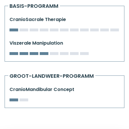
Kiefergelenkkurse
BASIS-PROGRAMM
CranioSacrale Ausbildung
CranioSacrale Therapie
Human Reset Week
Viszerale Manipulation
Kursorte mit Kursangeboten
GROOT-LANDWEER-PROGRAMM
CranioMandibular Concept