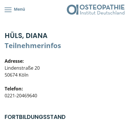
Menü
Kursübersicht
Kursorte mit Kursangeboten
Lehr- & Management-Team
HÜLS, DIANA
Cranial/Neurale Osteopathie
Bonus-Programm
Teilnehmerliste
Teilnehmerinfos
Parietale Osteopathie
Veranstaltungsticket DB
Stellenbörse
Adresse:
Viszerale Osteopathie
Wissenswertes
Soziales Engagement
Lindenstraße 20
50674 Köln
Klinische & Praktische Kurse
Telefon:
Prüfung & Zertifikation
0221-20469640
Live Online-Kurse
FORTBILDUNGSSTAND
Postgraduate- & Spezialkurse