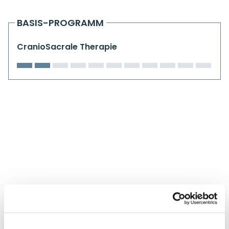
Kiefergelenkkurse
BASIS-PROGRAMM
CranioSacrale Ausbildung
CranioSacrale Therapie
Human Reset Week
Kursorte mit Kursangeboten