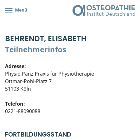
Menü
Kursübersicht
Kursorte mit Kursangeboten
Lehr- & Management-Team
BEHRENDT, ELISABETH
Cranial/Neurale Osteopathie
Bonus-Programm
Teilnehmerliste
Teilnehmerinfos
Parietale Osteopathie
Veranstaltungsticket DB
Stellenbörse
Adresse:
Viszerale Osteopathie
Wissenswertes
Soziales Engagement
Physio Pänz Praxis für Physiotherapie
Ottmar-Pohl-Platz 7
Klinische & Praktische Kurse
51103 Köln
Prüfung & Zertifikation
Telefon:
0221-88090088
Live Online-Kurse
Postgraduate- & Spezialkurse
FORTBILDUNGSSTAND