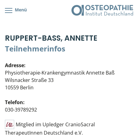
Menü
Kursübersicht
Kursorte mit Kursangeboten
Lehr- & Management-Team
RUPPERT-BASS, ANNETTE
Cranial/Neurale Osteopathie
Bonus-Programm
Teilnehmerliste
Teilnehmerinfos
Parietale Osteopathie
Veranstaltungsticket DB
Stellenbörse
Adresse:
Viszerale Osteopathie
Wissenswertes
Soziales Engagement
Physiotherapie-Krankengymnastik Annette Baß
Wilsnacker Straße 33
Klinische & Praktische Kurse
10559 Berlin
Prüfung & Zertifikation
Telefon:
030-39789292
Live Online-Kurse
Mitglied im Upledger CranioSacral
Postgraduate- & Spezialkurse
TherapeutInnen Deutschland e.V.