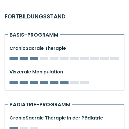
Kiefergelenkkurse
FORTBILDUNGSSTAND
CranioSacrale Ausbildung
Human Reset Week
BASIS-PROGRAMM
Kursorte mit Kursangeboten
CranioSacrale Therapie
Viszerale Manipulation
PÄDIATRIE-PROGRAMM
CranioSacrale Therapie in der Pädiatrie