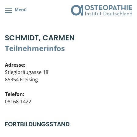
Menü
Kursübersicht
Kursorte mit Kursangeboten
Lehr- & Management-Team
SCHMIDT, CARMEN
Cranial/Neurale Osteopathie
Bonus-Programm
Teilnehmerliste
Teilnehmerinfos
Parietale Osteopathie
Veranstaltungsticket DB
Stellenbörse
Adresse:
Viszerale Osteopathie
Wissenswertes
Soziales Engagement
Stieglbräugasse 18
85354 Freising
Klinische & Praktische Kurse
Telefon:
Prüfung & Zertifikation
08168-1422
Live Online-Kurse
FORTBILDUNGSSTAND
Postgraduate- & Spezialkurse