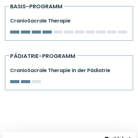
Kiefergelenkkurse
BASIS-PROGRAMM
CranioSacrale Ausbildung
CranioSacrale Therapie
Human Reset Week
Kursorte mit Kursangeboten
PÄDIATRIE-PROGRAMM
CranioSacrale Therapie in der Pädiatrie