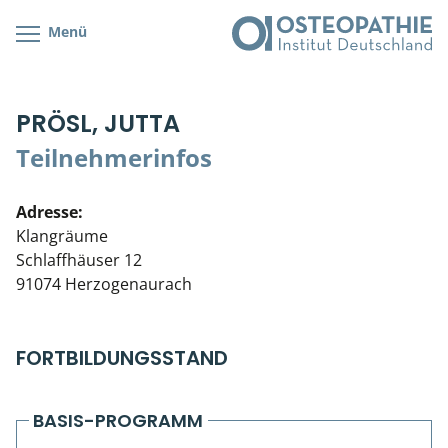
Menü
Kursübersicht
Kursorte mit Kursangeboten
Lehr- & Management-Team
PRÖSL, JUTTA
Cranial/Neurale Osteopathie
Bonus-Programm
Teilnehmerliste
Teilnehmerinfos
Parietale Osteopathie
Veranstaltungsticket DB
Stellenbörse
Adresse:
Viszerale Osteopathie
Wissenswertes
Soziales Engagement
Klangräume
Schlaffhäuser 12
Klinische & Praktische Kurse
91074 Herzogenaurach
Prüfung & Zertifikation
FORTBILDUNGSSTAND
Live Online-Kurse
Postgraduate- & Spezialkurse
BASIS-PROGRAMM