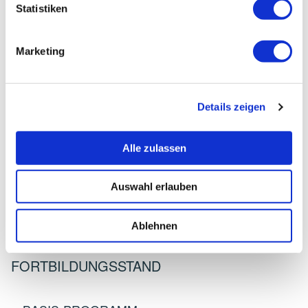
Statistiken
SCHMIDT, PATRICIA
Marketing
Teilnehmerinfos
Details zeigen
Adresse:
Praxis für Physiotherapie Roßkopf
Monheimer Straße 13
Alle zulassen
86633 Neuburg/Donau
Auswahl erlauben
Telefon:
08431-38133
Ablehnen
FORTBILDUNGSSTAND