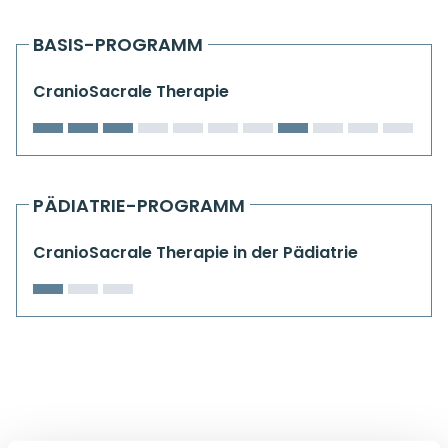
Kiefergelenkkurse
BASIS-PROGRAMM
CranioSacrale Ausbildung
CranioSacrale Therapie
Human Reset Week
Kursorte mit Kursangeboten
PÄDIATRIE-PROGRAMM
CranioSacrale Therapie in der Pädiatrie