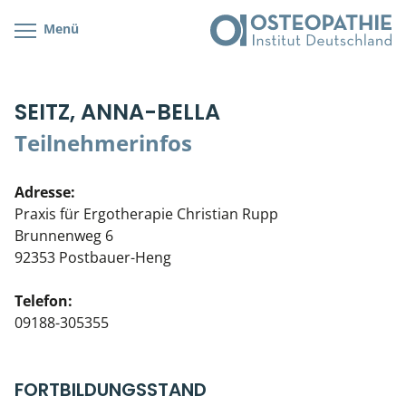
Menü
Kursübersicht
Kursorte mit Kursangeboten
Lehr- & Management-Team
SEITZ, ANNA-BELLA
Cranial/Neurale Osteopathie
Bonus-Programm
Teilnehmerliste
Teilnehmerinfos
Parietale Osteopathie
Veranstaltungsticket DB
Stellenbörse
Adresse:
Viszerale Osteopathie
Wissenswertes
Soziales Engagement
Praxis für Ergotherapie Christian Rupp
Brunnenweg 6
Klinische & Praktische Kurse
92353 Postbauer-Heng
Prüfung & Zertifikation
Telefon:
09188-305355
Live Online-Kurse
Postgraduate- & Spezialkurse
FORTBILDUNGSSTAND