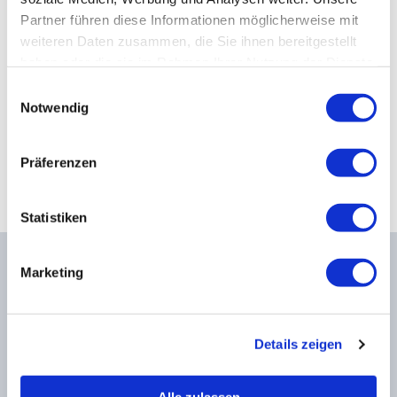
Kiefergelenkkurse
BASIS-PROGRAMM
Partner führen diese Informationen möglicherweise mit
weiteren Daten zusammen, die Sie ihnen bereitgestellt
CranioSacrale Ausbildung
CranioSacrale Therapie
haben oder die sie im Rahmen Ihrer Nutzung der Dienste
gesammelt haben.
Einwilligungsauswahl
Human Reset Week
Notwendig
Viszerale Manipulation
Kursorte mit Kursangeboten
Präferenzen
Statistiken
Marketing
Osteopathie Institut Deutschland
Konrad-Adenauer-Straße 6
Details zeigen
23558 Lübeck
Facebook
Alle zulassen