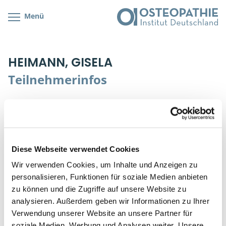
Menü
Kursübersicht
Kursorte mit Kursangeboten
Lehr- & Management-Team
HEIMANN, GISELA
Cranial/Neurale Osteopathie
Bonus-Programm
Teilnehmerliste
Teilnehmerinfos
Parietale Osteopathie
Veranstaltungsticket DB
Stellenbörse
Adresse:
Viszerale Osteopathie
Wissenswertes
Soziales Engagement
Sigmund-Nathan-Straße 12
90762 Fürth
Klinische & Praktische Kurse
Diese Webseite verwendet Cookies
Telefon:
Prüfung & Zertifikation
Wir verwenden Cookies, um Inhalte und Anzeigen zu
0911-3407244
personalisieren, Funktionen für soziale Medien anbieten
Live Online-Kurse
zu können und die Zugriffe auf unsere Website zu
analysieren. Außerdem geben wir Informationen zu Ihrer
FORTBILDUNGSSTAND
Postgraduate- & Spezialkurse
Verwendung unserer Website an unsere Partner für
soziale Medien, Werbung und Analysen weiter. Unsere