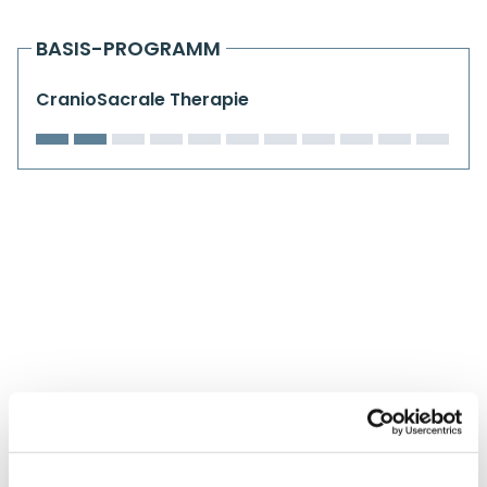
Kiefergelenkkurse
BASIS-PROGRAMM
CranioSacrale Ausbildung
CranioSacrale Therapie
Human Reset Week
Kursorte mit Kursangeboten