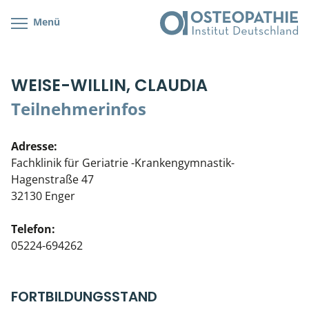
Menü
Kursübersicht
Kursorte mit Kursangeboten
Lehr- & Management-Team
WEISE-WILLIN, CLAUDIA
Cranial/Neurale Osteopathie
Bonus-Programm
Teilnehmerliste
Teilnehmerinfos
Parietale Osteopathie
Veranstaltungsticket DB
Stellenbörse
Adresse:
Viszerale Osteopathie
Wissenswertes
Soziales Engagement
Fachklinik für Geriatrie -Krankengymnastik-
Hagenstraße 47
Klinische & Praktische Kurse
32130 Enger
Prüfung & Zertifikation
Telefon:
05224-694262
Live Online-Kurse
Postgraduate- & Spezialkurse
FORTBILDUNGSSTAND