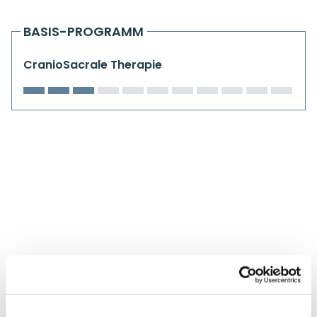
Kiefergelenkkurse
BASIS-PROGRAMM
CranioSacrale Ausbildung
CranioSacrale Therapie
Human Reset Week
Kursorte mit Kursangeboten