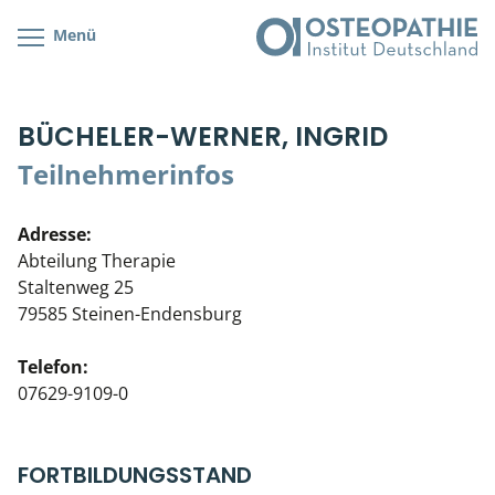
Menü
Kursübersicht
Kursorte mit Kursangeboten
Lehr- & Management-Team
BÜCHELER-WERNER, INGRID
Cranial/Neurale Osteopathie
Bonus-Programm
Teilnehmerliste
Teilnehmerinfos
Parietale Osteopathie
Veranstaltungsticket DB
Stellenbörse
Adresse:
Viszerale Osteopathie
Wissenswertes
Soziales Engagement
Abteilung Therapie
Staltenweg 25
Klinische & Praktische Kurse
79585 Steinen-Endensburg
Prüfung & Zertifikation
Telefon:
07629-9109-0
Live Online-Kurse
Postgraduate- & Spezialkurse
FORTBILDUNGSSTAND