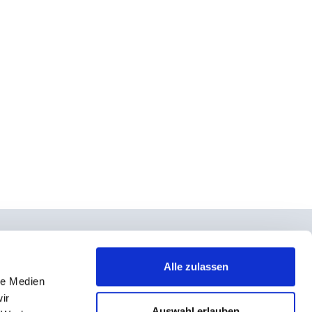
Alle zulassen
le Medien
takt
ir
rno- und Teilnahmebedingungen
Auswahl erlauben