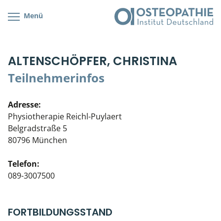
Menü
Kursübersicht
Kursorte mit Kursangeboten
Lehr- & Management-Team
ALTENSCHÖPFER, CHRISTINA
Cranial/Neurale Osteopathie
Bonus-Programm
Teilnehmerliste
Teilnehmerinfos
Parietale Osteopathie
Veranstaltungsticket DB
Stellenbörse
Adresse:
Viszerale Osteopathie
Wissenswertes
Soziales Engagement
Physiotherapie Reichl-Puylaert
Belgradstraße 5
Klinische & Praktische Kurse
80796 München
Prüfung & Zertifikation
Telefon:
089-3007500
Live Online-Kurse
Postgraduate- & Spezialkurse
FORTBILDUNGSSTAND