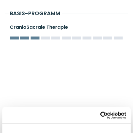
Kiefergelenkkurse
BASIS-PROGRAMM
CranioSacrale Ausbildung
CranioSacrale Therapie
Human Reset Week
Kursorte mit Kursangeboten