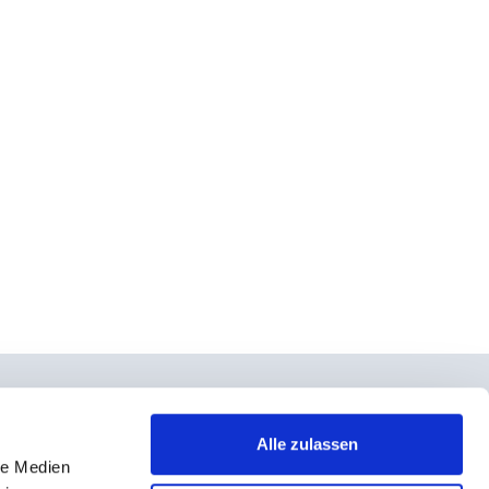
Alle zulassen
le Medien
takt