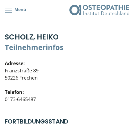
Menü
Kursübersicht
Kursorte mit Kursangeboten
Lehr- & Management-Team
SCHOLZ, HEIKO
Cranial/Neurale Osteopathie
Bonus-Programm
Teilnehmerliste
Teilnehmerinfos
Parietale Osteopathie
Veranstaltungsticket DB
Stellenbörse
Adresse:
Viszerale Osteopathie
Wissenswertes
Soziales Engagement
Franzstraße 89
50226 Frechen
Klinische & Praktische Kurse
Telefon:
Prüfung & Zertifikation
0173-6465487
Live Online-Kurse
FORTBILDUNGSSTAND
Postgraduate- & Spezialkurse