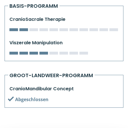
Kiefergelenkkurse
BASIS-PROGRAMM
CranioSacrale Ausbildung
CranioSacrale Therapie
Human Reset Week
Viszerale Manipulation
Kursorte mit Kursangeboten
GROOT-LANDWEER-PROGRAMM
CranioMandibular Concept
Abgeschlossen