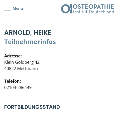
Menü
Kursübersicht
Kursorte mit Kursangeboten
Lehr- & Management-Team
ARNOLD, HEIKE
Cranial/Neurale Osteopathie
Bonus-Programm
Teilnehmerliste
Teilnehmerinfos
Parietale Osteopathie
Veranstaltungsticket DB
Stellenbörse
Adresse:
Viszerale Osteopathie
Wissenswertes
Soziales Engagement
Klein Goldberg 42
40822 Mettmann
Klinische & Praktische Kurse
Telefon:
Prüfung & Zertifikation
02104-286449
Live Online-Kurse
FORTBILDUNGSSTAND
Postgraduate- & Spezialkurse