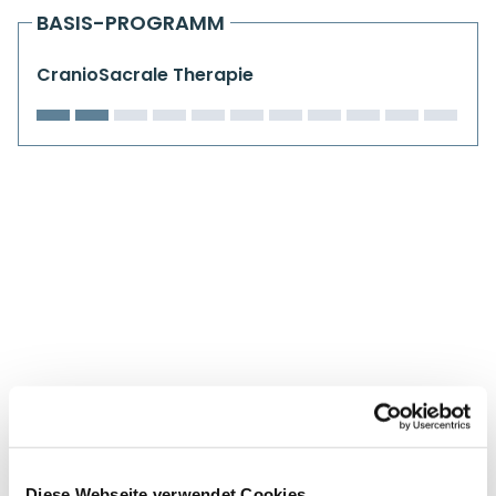
Kiefergelenkkurse
BASIS-PROGRAMM
CranioSacrale Ausbildung
CranioSacrale Therapie
Human Reset Week
Kursorte mit Kursangeboten
Diese Webseite verwendet Cookies