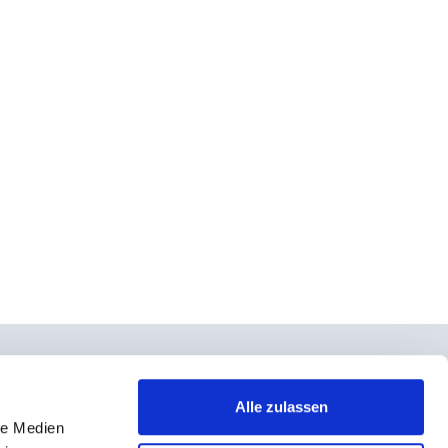
Alle zulassen
le Medien
takt