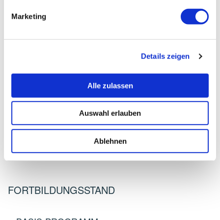
Marketing
KARNATZ, LENA
Teilnehmerinfos
Details zeigen
Adresse:
Alle zulassen
Campus Praxis für Physiotherapie
Heikendorfer Weg 29
Auswahl erlauben
24149 Kiel
Telefon:
Ablehnen
0431-2104940
FORTBILDUNGSSTAND