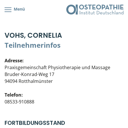
Menü
Kursübersicht
Kursorte mit Kursangeboten
Lehr- & Management-Team
VOHS, CORNELIA
Cranial/Neurale Osteopathie
Bonus-Programm
Teilnehmerliste
Teilnehmerinfos
Parietale Osteopathie
Veranstaltungsticket DB
Stellenbörse
Adresse:
Viszerale Osteopathie
Wissenswertes
Soziales Engagement
Praxisgemeinschaft Physiotherapie und Massage
Bruder-Konrad-Weg 17
Klinische & Praktische Kurse
94094 Rotthalmünster
Prüfung & Zertifikation
Telefon:
08533-910888
Live Online-Kurse
Postgraduate- & Spezialkurse
FORTBILDUNGSSTAND