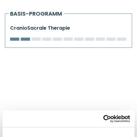
Kiefergelenkkurse
BASIS-PROGRAMM
CranioSacrale Ausbildung
CranioSacrale Therapie
Human Reset Week
Kursorte mit Kursangeboten