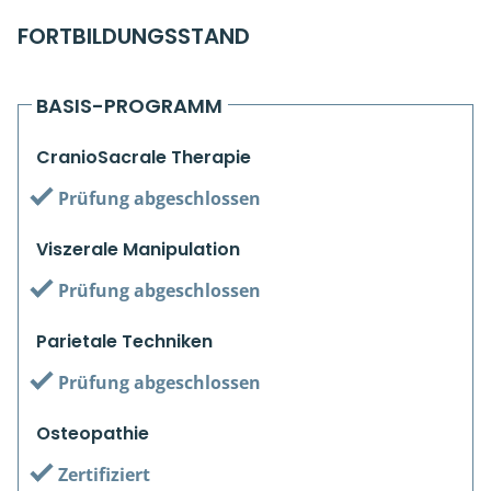
Kiefergelenkkurse
FORTBILDUNGSSTAND
CranioSacrale Ausbildung
BASIS-PROGRAMM
Human Reset Week
CranioSacrale Therapie
Kursorte mit Kursangeboten
Prüfung abgeschlossen
Viszerale Manipulation
Prüfung abgeschlossen
Parietale Techniken
Prüfung abgeschlossen
Osteopathie
Zertifiziert