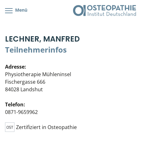
Menü
Kursübersicht
Kursorte mit Kursangeboten
Lehr- & Management-Team
LECHNER, MANFRED
Cranial/Neurale Osteopathie
Bonus-Programm
Teilnehmerliste
Teilnehmerinfos
Parietale Osteopathie
Veranstaltungsticket DB
Stellenbörse
Adresse:
Viszerale Osteopathie
Wissenswertes
Soziales Engagement
Physiotherapie Mühleninsel
Fischergasse 666
Klinische & Praktische Kurse
84028 Landshut
Prüfung & Zertifikation
Telefon:
0871-9659962
Live Online-Kurse
Zertifiziert in Osteopathie
Postgraduate- & Spezialkurse