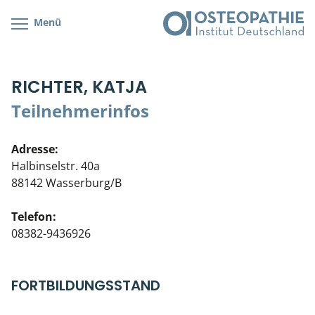
Menü
Kursübersicht
Kursorte mit Kursangeboten
Lehr- & Management-Team
RICHTER, KATJA
Cranial/Neurale Osteopathie
Bonus-Programm
Teilnehmerliste
Teilnehmerinfos
Parietale Osteopathie
Veranstaltungsticket DB
Stellenbörse
Adresse:
Viszerale Osteopathie
Wissenswertes
Soziales Engagement
Halbinselstr. 40a
88142 Wasserburg/B
Klinische & Praktische Kurse
Telefon:
Prüfung & Zertifikation
08382-9436926
Live Online-Kurse
FORTBILDUNGSSTAND
Postgraduate- & Spezialkurse