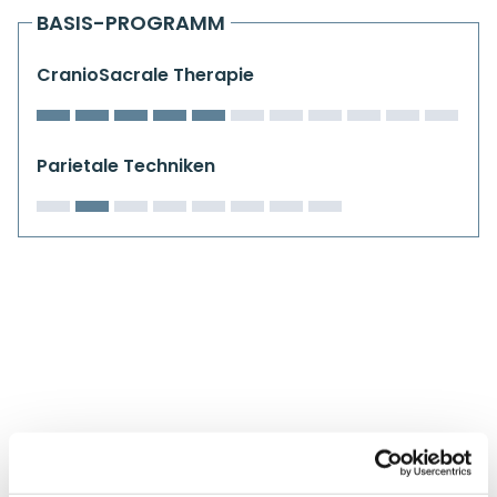
Kiefergelenkkurse
BASIS-PROGRAMM
CranioSacrale Ausbildung
CranioSacrale Therapie
Human Reset Week
Parietale Techniken
Kursorte mit Kursangeboten