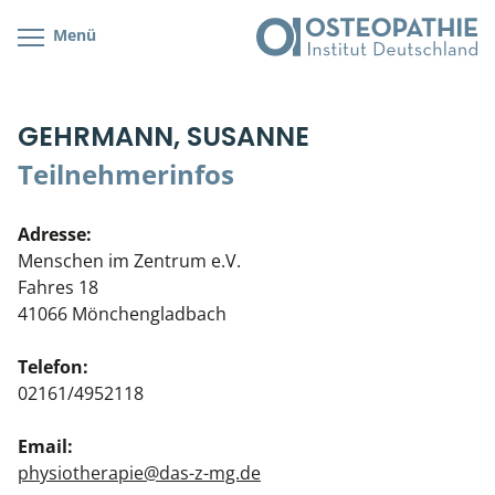
Menü
Kursübersicht
Kursorte mit Kursangeboten
Lehr- & Management-Team
GEHRMANN, SUSANNE
Cranial/Neurale Osteopathie
Bonus-Programm
Teilnehmerliste
Teilnehmerinfos
Parietale Osteopathie
Veranstaltungsticket DB
Stellenbörse
Adresse:
Viszerale Osteopathie
Wissenswertes
Soziales Engagement
Menschen im Zentrum e.V.
Fahres 18
Klinische & Praktische Kurse
41066 Mönchengladbach
Prüfung & Zertifikation
Telefon:
02161/4952118
Live Online-Kurse
Email:
Postgraduate- & Spezialkurse
physiotherapie@das-z-mg.de