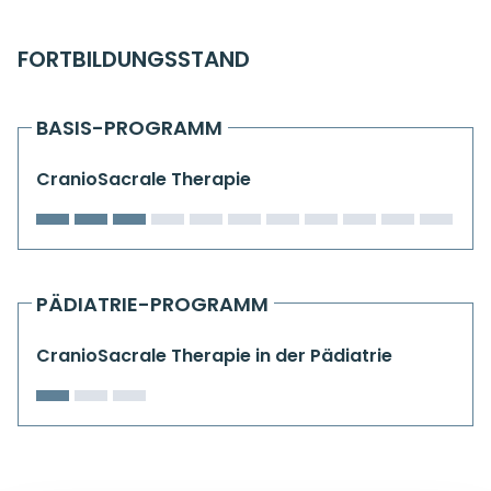
Kiefergelenkkurse
FORTBILDUNGSSTAND
CranioSacrale Ausbildung
Human Reset Week
BASIS-PROGRAMM
Kursorte mit Kursangeboten
CranioSacrale Therapie
PÄDIATRIE-PROGRAMM
CranioSacrale Therapie in der Pädiatrie