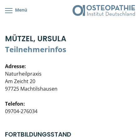
Menü
Kursübersicht
Kursorte mit Kursangeboten
Lehr- & Management-Team
MÜTZEL, URSULA
Cranial/Neurale Osteopathie
Bonus-Programm
Teilnehmerliste
Teilnehmerinfos
Parietale Osteopathie
Veranstaltungsticket DB
Stellenbörse
Adresse:
Viszerale Osteopathie
Wissenswertes
Soziales Engagement
Naturheilpraxis
Am Zeicht 20
Klinische & Praktische Kurse
97725 Machtilshausen
Prüfung & Zertifikation
Telefon:
09704-276034
Live Online-Kurse
Postgraduate- & Spezialkurse
FORTBILDUNGSSTAND