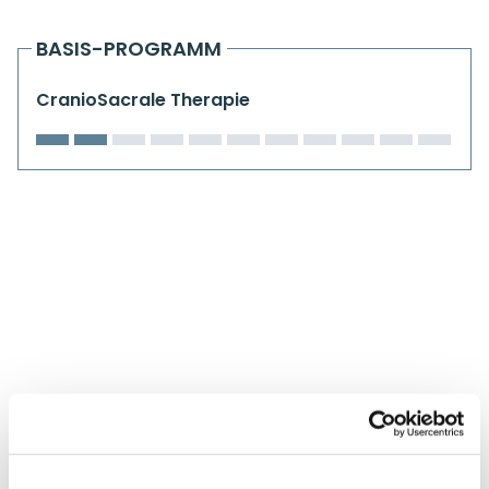
Kiefergelenkkurse
BASIS-PROGRAMM
CranioSacrale Ausbildung
CranioSacrale Therapie
Human Reset Week
Kursorte mit Kursangeboten